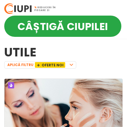
%
REDUCERI ÎN
FIECARE ZI
CÂȘTIGĂ CIUPILEI
UTILE
APLICĂ FILTRU
OFERTE NOI
POPULAR