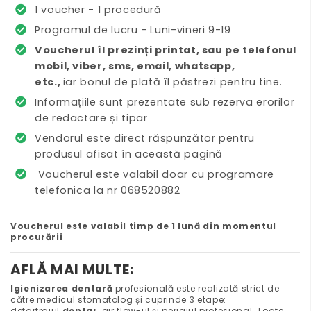
1 voucher - 1 procedură
Programul de lucru - Luni-vineri 9-19
Voucherul îl prezinți printat, sau pe telefonul
mobil, viber, sms, email, whatsapp,
etc.,
iar bonul de plată îl păstrezi pentru tine.
Informațiile sunt prezentate sub rezerva erorilor
de redactare și tipar
Vendorul este direct răspunzător pentru
produsul afisat în această pagină
Voucherul este valabil doar cu programare
telefonica la nr 068520882
Voucherul este valabil timp de 1 lună din momentul
procurării
AFLĂ MAI MULTE:
Igienizarea dentară
profesională este realizată strict de
către medicul stomatolog și cuprinde 3 etape:
detartrajul
dentar
, air flow-ul și periajul profesional. Toate