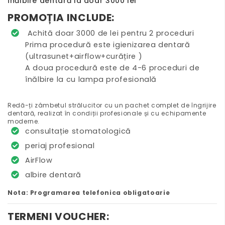
înălbire dentară la doar 3000 lei
PROMOȚIA INCLUDE:
Achită doar 3000 de lei pentru 2 proceduri
Prima procedură este igienizarea dentară
(ultrasunet+airflow+curățire )
A doua procedură este de 4-6 proceduri de
înălbire la cu lampa profesională
Redă-ți zâmbetul strălucitor cu un pachet complet de îngrijire
dentară, realizat în condiții profesionale și cu echipamente
moderne.
consultație stomatologică
periaj profesional
AirFlow
albire dentară
Nota: Programarea telefonica obligatoarie
TERMENI VOUCHER: