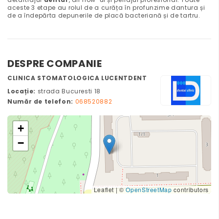
aceste 3 etape au rolul de a curăța în profunzime dantura și
de a îndepărta depunerile de placă bacteriană și de tartru.
DESPRE COMPANIE
CLINICA STOMATOLOGICA LUCENTDENT
Locație:
strada Bucuresti 18
Număr de telefon:
068520882
+
−
Leaflet
|
©
OpenStreetMap
contributors