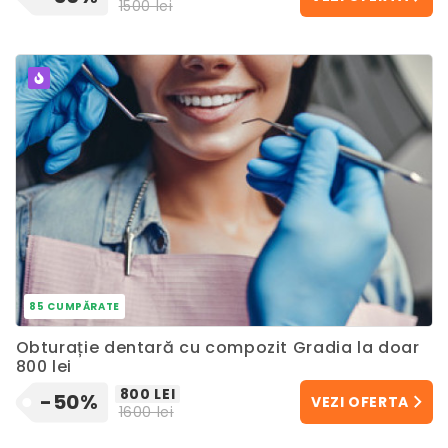
1500 lei
POPULAR
85 CUMPĂRATE
Obturație dentară cu compozit Gradia la doar
800 lei
800 LEI
-50%
VEZI OFERTA
1600 lei