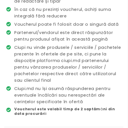
de redactare și tipar
În caz că nu prezinți voucherul, achiți suma
integrală fără reducere
Voucherul poate fi folosit doar o singură dată
Partenerul/vendorul este direct răspunzător
pentru produsul afișat în această pagină
Ciupi nu vinde produsele / serviciile / pachetele
prezente în ofertele de pe site, ci pune la
dispoziție platforma ciupi.md partenerului
pentru vânzarea produselor / serviciilor /
pachetelor respective direct către utilizatorul
sau clientul final
Ciupi.md nu își asumă răspunderea pentru
eventuale încălcări sau nerespectări ale
cerințelor specificate în ofertă
Voucherul este valabil timp de 2 saptăm
â
ni din
data procurări
i