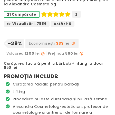
la Alexandra Cosmetolog
2
21 Cumpărate
Vizualizări: 7886
Astăzi: 6
-29%
Economisești
333
lei
Valoarea
1200
lei
Preț nou
850
lei
Curățarea facială pentru bărbați + lifting la doar
850 lei
PROMOȚIA INCLUDE:
Curățarea facială pentru bărbați
Lifting
Procedura nu este dureroasă și nu lasă semne
Alexandra Cosmetolog-estetician, profesor de
cosmetologie și antrenor de formare a