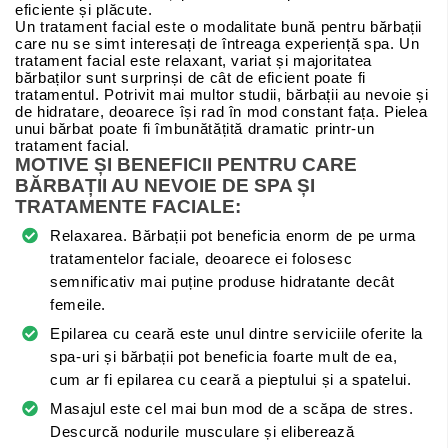
eficiente și plăcute.
Un tratament facial este o modalitate bună pentru bărbații
care nu se simt interesați de întreaga experiență spa. Un
tratament facial este relaxant, variat și majoritatea
bărbaților sunt surprinși de cât de eficient poate fi
tratamentul. Potrivit mai multor studii, bărbații au nevoie și
de hidratare, deoarece își rad în mod constant fața. Pielea
unui bărbat poate fi îmbunătățită dramatic printr-un
tratament facial.
MOTIVE ȘI BENEFICII PENTRU CARE
BĂRBAȚII AU NEVOIE DE SPA ȘI
TRATAMENTE FACIALE:
Relaxarea. Bărbații pot beneficia enorm de pe urma
tratamentelor faciale, deoarece ei folosesc
semnificativ mai puține produse hidratante decât
femeile.
Epilarea cu ceară este unul dintre serviciile oferite la
spa-uri și bărbații pot beneficia foarte mult de ea,
cum ar fi epilarea cu ceară a pieptului și a spatelui.
Masajul este cel mai bun mod de a scăpa de stres.
Descurcă nodurile musculare și eliberează