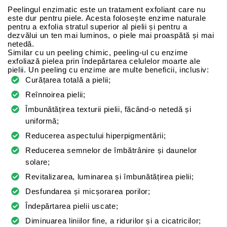
Peelingul enzimatic este un tratament exfoliant care nu
este dur pentru piele. Acesta folosește enzime naturale
pentru a exfolia stratul superior al pielii și pentru a
dezvălui un ten mai luminos, o piele mai proaspătă și mai
netedă.
Similar cu un peeling chimic, peeling-ul cu enzime
exfoliază pielea prin îndepărtarea celulelor moarte ale
pielii. Un peeling cu enzime are multe beneficii, inclusiv:
Curățarea totală a pielii;
Reînnoirea pielii;
Îmbunătățirea texturii pielii, făcând-o netedă și
uniformă;
Reducerea aspectului hiperpigmentării;
Reducerea semnelor de îmbătrânire și daunelor
solare;
Revitalizarea, luminarea și îmbunătățirea pielii;
Desfundarea și micșorarea porilor;
Îndepărtarea pielii uscate;
Diminuarea liniilor fine, a ridurilor și a cicatricilor;