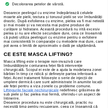
Decolorarea petelor de vârstă.
Deoarece peelingul cu enzime îndepărtează celulele
moarte ale pielii, textura și tonusul pielii se vor îmbunătăți
drastic. După exfolierea cu enzime, pielea va fi mai netedă
și mai moale și va necesita mai puține produse de
curățare și hidratare. Această procedură nu irită excesiv
pielea și nu are efecte secundare dure, ceia ce înseamnă
că puteți utiliza peelinguri cu enzime pentru o exfoliere
mai consistentă în comparație cu metodele mai dure, care
pot avea o limită de aproximativ o dată pe săptămână.
CE ESTE MASCA LIFTING?
Masca lifting este o terapie non-invazivă care
îmbunătățește conturarea feței fără intervenție
chirurgicală. Scopul ei este de a ajuta la modelarea zonei
bărbiei în timp ce ridică și definește partea inferioară a
feței. Acest tratament folosește o serie de injecții de
umplere dermică care sunt administrate în anumite locații
ale feței pentru a viza zonele cu probleme comune.
Liftingurile faciale nechirurgicale
redefinesc grăsimea de
sub piele și fac pielea mai fermă, oferindu-i un aspect de
întinerire.
Deoarece procedura nu este chirurgicală, practic nu
necesită timp pentru recuperare, ceea ce înseamnă că