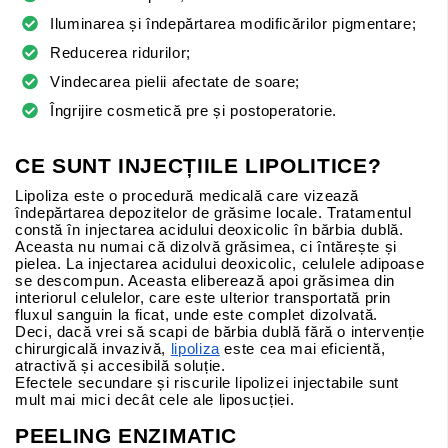
Iluminarea și îndepărtarea modificărilor pigmentare;
Reducerea ridurilor;
Vindecarea pielii afectate de soare;
Îngrijire cosmetică pre și postoperatorie.
CE SUNT INJECȚIILE LIPOLITICE?
Lipoliza este o procedură medicală care vizează
îndepărtarea depozitelor de grăsime locale. Tratamentul
constă în injectarea acidului deoxicolic în bărbia dublă.
Aceasta nu numai că dizolvă grăsimea, ci întărește și
pielea. La injectarea acidului deoxicolic, celulele adipoase
se descompun. Aceasta eliberează apoi grăsimea din
interiorul celulelor, care este ulterior transportată prin
fluxul sanguin la ficat, unde este complet dizolvată.
Deci, dacă vrei să scapi de bărbia dublă fără o intervenție
chirurgicală invazivă,
lipoliza
este cea mai eficientă,
atractivă și accesibilă soluție.
Efectele secundare și riscurile lipolizei injectabile sunt
mult mai mici decât cele ale liposucției.
PEELING ENZIMATIC