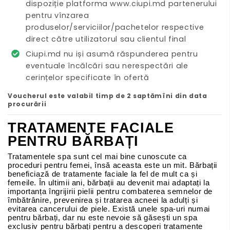
dispoziție platforma www.ciupi.md partenerului
pentru vînzarea
produselor/serviciilor/pachetelor respective
direct către utilizatorul sau clientul final
Ciupi.md nu iși asumă răspunderea pentru
eventuale încălcări sau nerespectări ale
cerințelor specificate în ofertă
Voucherul este valabil timp de 2 saptămîni din data
procurării
TRATAMENTE FACIALE
PENTRU BĂRBAȚI
Tratamentele spa sunt cel mai bine cunoscute ca
proceduri pentru femei, însă aceasta este un mit. Bărbații
beneficiază de tratamente faciale la fel de mult ca și
femeile. În ultimii ani, bărbații au devenit mai adaptați la
importanța îngrijirii pielii pentru combaterea semnelor de
îmbătrânire, prevenirea și tratarea acneei la adulți și
evitarea cancerului de piele. Există unele spa-uri numai
pentru bărbați, dar nu este nevoie să găsești un spa
exclusiv pentru bărbați pentru a descoperi tratamente