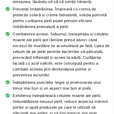
tensiunea, lăsându-vă să vă simțiți întineriți.
Preveniți îmbătrânirea. Împreună cu crema de
protecție solară și crema hidratantă, soluția potrivită
pentru curățarea pielii poate preveni eficient
îmbătrânirea prematură a pielii.
Combaterea acneei. Sebumul, transpirația și celulele
moarte ale pielii pot rămâne prinse atunci când
excesul de murdărie se acumulează pe față. Lipsa de
sebum de pe piele permite bacteriilor să pătrundă,
provocând inflamații și acnee la adulți. Curățarea
facială cu acid salicilic este concepută pentru a
combate acneea prin desfundarea porilor și
prevenirea leziunilor.
Îndepărtarea punctelor negre și promovarea unui
tonus mai bun și un aspect mai bun al pielii.
Exfolierea îndepărtează celulele moarte ale pielii,
îmbunătățește tonusul pielii, reduce aspectul mărimii
porilor și ajută produsele pe care le utilizați să
pătrundă mai adânc și să funcționeze mai bine.