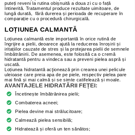
puteți reveni la rutina obișnuită a doua zi cu o față
întinerită. Tratamentul produce rezultate uimitoare, de
lungă durată, fără durerea și perioada de recuperare în
comparație cu o procedură chirurgicală.
LOȚIUNEA CALMANTĂ
Loțiunea calmantă este importantă în orice rutină de
îngrijire a pielii, deoarece ajută la reducerea înroșirii și
iritațiilor cauzate de stres și la protejarea pielii de semnele
îmbătrânirii. De asemenea, este folosită ca o cremă
hidratantă pentru a vindeca sau a preveni pielea aspră și
uscată.
Loțiunea hidratantă acţionează prin crearea unei pelicule
uleioase care preia apa de pe piele, respectiv pielea pare
mai fină și mai calmă și se simte catifelează și moale.
AVANTAJELE HIDRATĂRII FEȚEI:
Încetinește îmbătrânirea pielii;
Combaterea acneei;
Pielea devine mai strălucitoare;
Calmează pielea sensibilă;
Hidratează și oferă un ten sănătos;