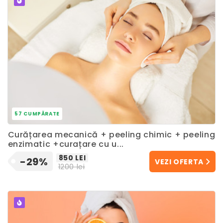
POPULAR
57 CUMPĂRATE
Curățarea mecanică + peeling chimic + peeling
enzimatic +curațare cu u...
850 LEI
-29%
VEZI OFERTA
1200 lei
POPULAR