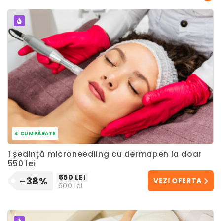
POPULAR
4 CUMPĂRATE
1 ședință microneedling cu dermapen la doar
550 lei
550 LEI
-38%
VEZI OFERTA
900 lei