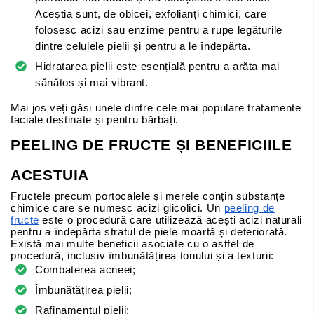
Aceștia sunt, de obicei, exfolianți chimici, care
folosesc acizi sau enzime pentru a rupe legăturile
dintre celulele pielii și pentru a le îndepărta.
Hidratarea pielii este esențială pentru a arăta mai
sănătos și mai vibrant.
Mai jos veți găsi unele dintre cele mai populare tratamente
faciale destinate și pentru bărbați.
PEELING DE FRUCTE ȘI BENEFICIILE
ACESTUIA
Fructele precum portocalele și merele conțin substanțe
chimice care se numesc acizi glicolici. Un
peeling de
fructe
este o procedură care utilizează acești acizi naturali
pentru a îndepărta stratul de piele moartă și deteriorată.
Există mai multe beneficii asociate cu o astfel de
procedură, inclusiv îmbunătățirea tonului și a texturii:
Combaterea acneei;
Îmbunătățirea pielii;
Rafinamentul pielii;