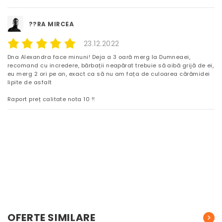
??RA MIRCEA
23.12.2022
Dna Alexandra face minuni! Deja a 3 oară merg la Dumneaei,
recomand cu incredere, bărbații neapărat trebuie să aibă grijă de ei,
eu merg 2 ori pe an, exact ca să nu am fața de culoarea cărămidei
lipite de asfalt
Raport preț calitate nota 10 !!
OFERTE SIMILARE