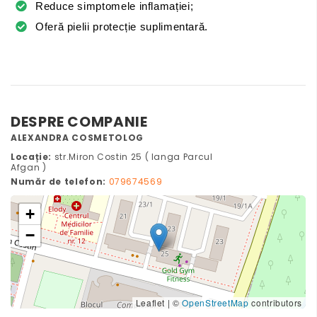
Reduce simptomele inflamației;
Oferă pielii protecție suplimentară.
DESPRE COMPANIE
ALEXANDRA COSMETOLOG
Locație:
str.Miron Costin 25 ( langa Parcul
Afgan )
Număr de telefon:
079674569
+
−
Leaflet
|
©
OpenStreetMap
contributors