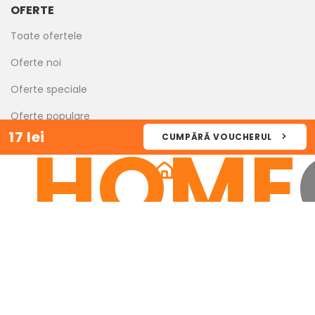
OFERTE
Toate ofertele
Oferte noi
Oferte speciale
Oferte populare
HOME
17 lei
CUMPĂRĂ VOUCHERUL
Ultima șansă
Oferte expirate
SOCIALIZARE
Instagram
Odnoklassniki
Facebook