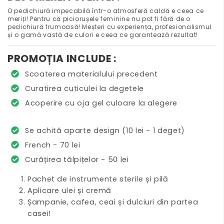
O pedichiură impecabilă într-o atmosferă caldă e ceea ce
meriți! Pentru că piciorușele feminine nu pot fi fără de o
pedichiură frumoasă! Meșteri cu experiența, profesionalismul
și o gamă vastă de culori e ceea ce garantează rezultat!
PROMOȚIA INCLUDE :
Scoaterea materialului precedent
Curatirea cuticulei la degetele
Acoperire cu oja gel culoare la alegere
Se achită aparte design (10 lei - 1 deget)
French - 70 lei
Curățirea tălpițelor - 50 lei
Pachet de instrumente sterile și pilă
Aplicare ulei și cremă
Șampanie, cafea, ceai și dulciuri din partea
casei!