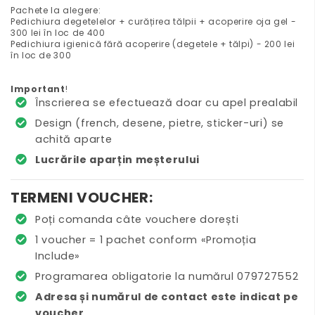
Pachete la alegere:
Pedichiura degetelelor + curățirea tălpii + acoperire oja gel -
300 lei în loc de 400
Pedichiura igienică fără acoperire (degetele + tălpi) - 200 lei
în loc de 300
Important
!
Înscrierea se efectuează doar cu apel prealabil
Design (french, desene, pietre, sticker-uri) se
achită aparte
Lucrările aparțin meșterului
TERMENI VOUCHER:
Poți comanda câte vouchere dorești
1 voucher = 1 pachet conform «Promoția
Include»
Programarea obligatorie la numărul 079727552
Adresa și numărul de contact este indicat pe
voucher