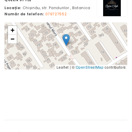
Locație:
Chișinău, str. Pandurilor , Botanica
Număr de telefon:
079727552
+
−
Leaflet
|
©
OpenStreetMap
contributors