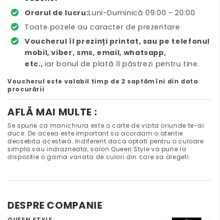
Orarul de lucru:
Luni-Duminică 09:00 - 20:00
Toate pozele au caracter de prezentare
Voucherul îl prezinți printat, sau pe telefonul
mobil, viber, sms, email, whatsapp,
etc.,
iar bonul de plată îl păstrezi pentru tine.
Voucherul este valabil timp de 2 saptămîni din data
procurării
AFLĂ MAI MULTE :
Se spune ca manichiura este o carte de vizita oriunde te-ai
duce. De aceea este important sa acordam o atentie
deosebita acesteia. Indiferent daca optati pentru o culoare
simpla sau indrazneata, salon Queen Style va pune la
dispozitie o gama variata de culori din care sa alegeti.
DESPRE COMPANIE
QUEEN STYLE