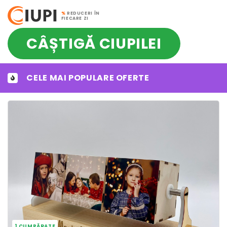
%
REDUCERI ÎN
FIECARE ZI
CÂȘTIGĂ CIUPILEI
CELE MAI POPULARE OFERTE
1 CUMPĂRATE