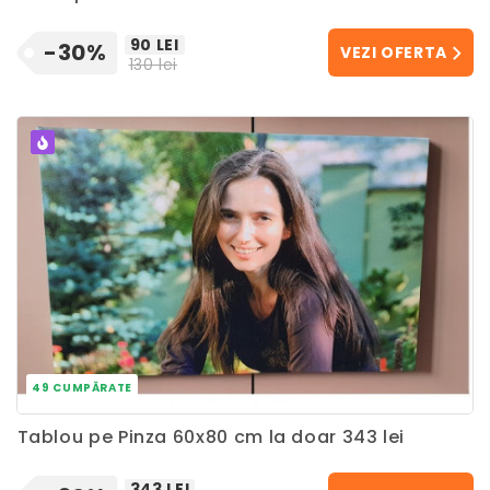
90 LEI
-30%
VEZI OFERTA
130 lei
POPULAR
49 CUMPĂRATE
Tablou pe Pinza 60x80 cm la doar 343 lei
343 LEI