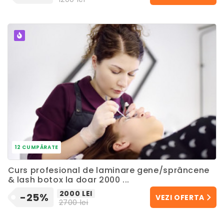
POPULAR
12 CUMPĂRATE
Curs profesional de laminare gene/sprâncene
& lash botox la doar 2000 ...
2000 LEI
-25%
VEZI OFERTA
2700 lei