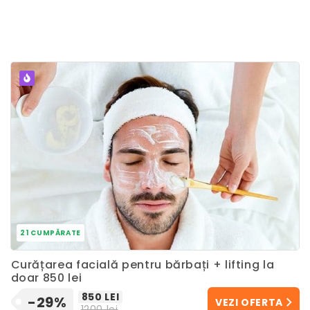
POPULAR
21 CUMPĂRATE
Curățarea facială pentru bărbați + lifting la
doar 850 lei
850 LEI
-29%
VEZI OFERTA
1200 lei