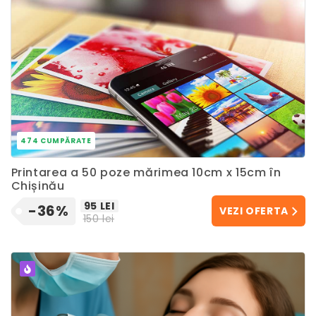
474 CUMPĂRATE
Printarea a 50 poze mărimea 10cm x 15cm în
Chișinău
95 LEI
-36%
VEZI OFERTA
150 lei
POPULAR