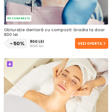
85 CUMPĂRATE
Obturație dentară cu compozit Gradia la doar
800 lei
800 LEI
-50%
VEZI OFERTA
1600 lei
POPULAR