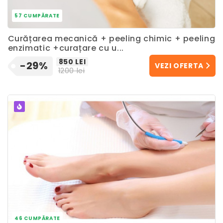
57 CUMPĂRATE
Curățarea mecanică + peeling chimic + peeling
enzimatic +curațare cu u...
850 LEI
-29%
VEZI OFERTA
1200 lei
POPULAR
46 CUMPĂRATE