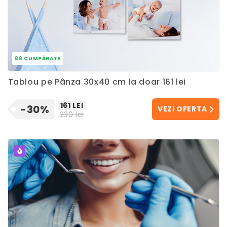
88 CUMPĂRATE
Tablou pe Pânza 30x40 cm la doar 161 lei
161 LEI
-30%
VEZI OFERTA
230 lei
POPULAR