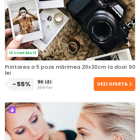
15 CUMPĂRATE
Printarea a 5 poze mărimea 20x30cm la doar 90
lei
90 LEI
-55%
VEZI OFERTA
200 lei
POPULAR