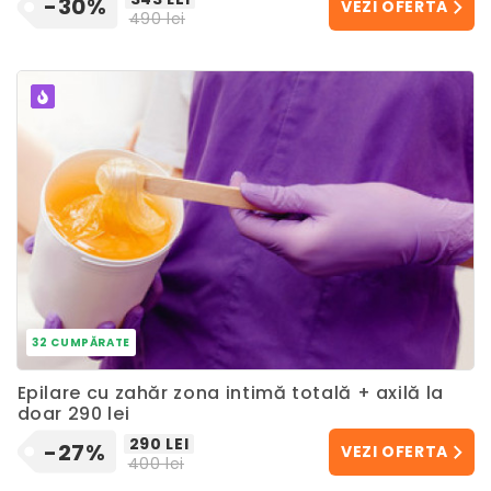
-30%
VEZI OFERTA
490 lei
POPULAR
32 CUMPĂRATE
Epilare cu zahăr zona intimă totală + axilă la
doar 290 lei
290 LEI
-27%
VEZI OFERTA
400 lei