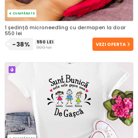
4 CUMPĂRATE
1 ședință microneedling cu dermapen la doar
550 lei
550 LEI
-38%
VEZI OFERTA
900 lei
POPULAR