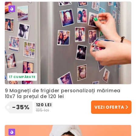
POPULAR
17 CUMPĂRATE
9 Magneți de frigider personalizați mărimea
10x7 la prețul de 120 lei
120 LEI
-35%
VEZI OFERTA
185 lei
POPULAR