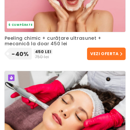
6 CUMPĂRATE
Peeling chimic + curățare ultrasunet +
mecanică la doar 450 lei
450 LEI
-40%
VEZI OFERTA
750 lei
POPULAR